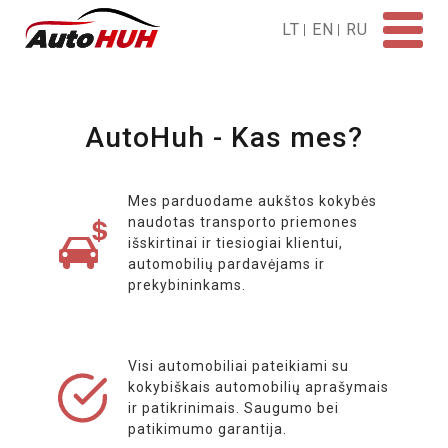
LT
EN
RU
Pirkti
AutoHuh - Kas mes?
Parduoti
Auto skelbimai
Mes parduodame aukštos kokybės
naudotas transporto priemones
Aukcionai
išskirtinai ir tiesiogiai klientui,
automobilių pardavėjams ir
prekybininkams.
Transportas
Nuoma
Visi automobiliai pateikiami su
kokybiškais automobilių aprašymais
Parduotuvė
ir patikrinimais. Saugumo bei
patikimumo garantija.